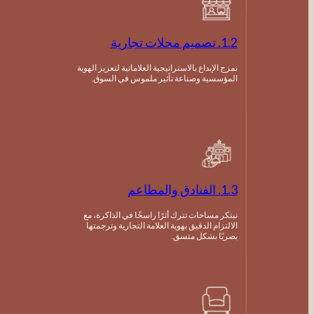
1.2. تصميم محلات تجارية
نمزج الإبداع بالاستراتيجية العلاماتية لتعزيز الهوية
المؤسسية وصناعة تأثير ملموس في السوق.
1.3. الفنادق والمطاعم
نبتكر مساحات تترك أثرًا راسخًا في الذاكرة، مع
الالتزام الدقيق بهوية العلامة التجارية وترجمتها
بصريًا بشكل متسق.