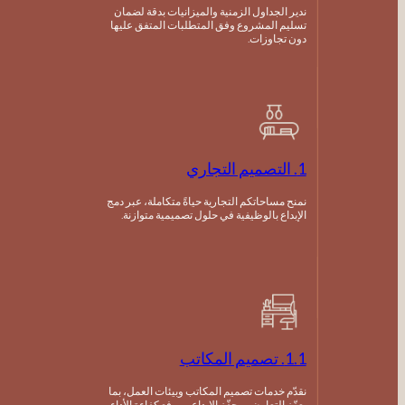
ندير الجداول الزمنية والميزانيات بدقة لضمان
تسليم المشروع وفق المتطلبات المتفق عليها
دون تجاوزات.
1. التصميم التجاري
نمنح مساحاتكم التجارية حياةً متكاملة، عبر دمج
الإبداع بالوظيفية في حلول تصميمية متوازنة.
1.1. تصميم المكاتب
نقدّم خدمات تصميم المكاتب وبيئات العمل، بما
يعزّز التعاون، ويحفّز الإبداع، ويرفع كفاءة الأداء