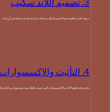
3. تصميم اللاند سكيب
ندمج عناصر الطبيعة مع التصميم لابتكار مساحات خارجية هادئة وعملية في آنٍ واحد.
4. التأثيث والإكسسوارات
نختار بعناية قطع الأثاث والإكسسوارات التي تضيف طابعًا مميزًا ومستوىً من الرقي إلى المساحة.