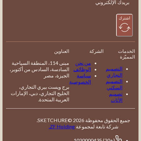
الشركة
العناوين
من نحن
مبنى 114، المنطقة السياحية
لتصميم
الوظائف
السادسة، السادس من أكتوبر،
تجاري
سياسة
الجيزة، مصر
لتصميم
الخصوصية
برج ويست بيري التجاري،
لسكني
الخليج التجاري، دبي، الإمارات
صميم
العربية المتحدة.
أثاث
جميع الحقوق محفوظة 2026 ©SKETCHURE.
شركة تابعة لمجموعة
ZF Holding.
(+20) 1020000435