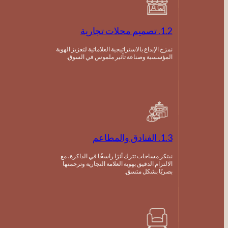
1.2. تصميم محلات تجارية
نمزج الإبداع بالاستراتيجية العلاماتية لتعزيز الهوية
المؤسسية وصناعة تأثير ملموس في السوق.
1.3. الفنادق والمطاعم
نبتكر مساحات تترك أثرًا راسخًا في الذاكرة، مع
الالتزام الدقيق بهوية العلامة التجارية وترجمتها
بصريًا بشكل متسق.