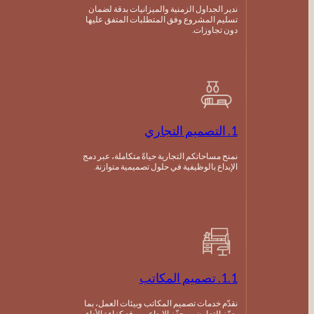
ندير الجداول الزمنية والميزانيات بدقة لضمان
تسليم المشروع وفق المتطلبات المتفق عليها
دون تجاوزات.
1. التصميم التجاري
نمنح مساحاتكم التجارية حياةً متكاملة، عبر دمج
الإبداع بالوظيفية في حلول تصميمية متوازنة.
1.1. تصميم المكاتب
نقدّم خدمات تصميم المكاتب وبيئات العمل، بما
يعزّز التعاون، ويحفّز الإبداع، ويرفع كفاءة الأداء